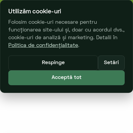
bl. Decebal 23/2
068 329 333
Utilizăm cookie-uri
Folosim cookie-uri necesare pentru
funcționarea site-ului și, doar cu acordul dvs.,
0
cookie-uri de analiză și marketing. Detalii în
Politica de confidențialitate
.
Principală
Catalog Produse
Respinge
Setări
Izolație termică și fonică
Acceptă tot