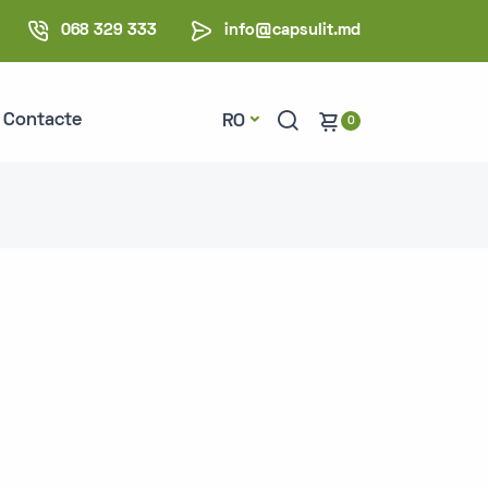
068 329 333
info@capsulit.md
Contacte
RO
0