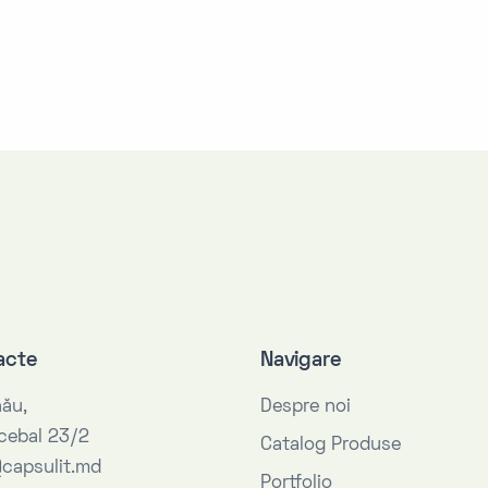
acte
Navigare
nău,
Despre noi
ecebal 23/2
Catalog Produse
capsulit.md
Portfolio