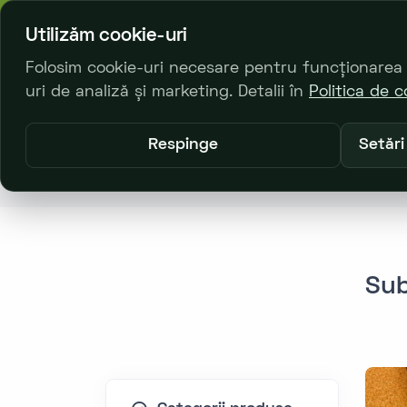
Chişinău,
bl. Decebal 23/2
Utilizăm cookie-uri
Folosim cookie-uri necesare pentru funcționarea si
uri de analiză și marketing. Detalii în
Politica de c
Principală
Respinge
Setări
Principală
Catalog Produse
Substr
Sub