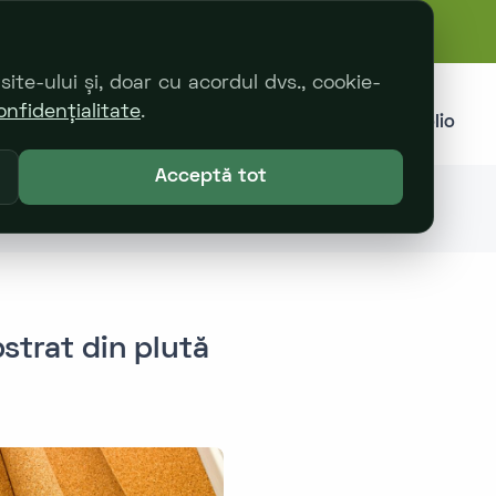
te-ului și, doar cu acordul dvs., cookie-
onfidențialitate
.
Despre noi
Catalog Produse
Portfolio
Acceptă tot
at din plută
strat din plută