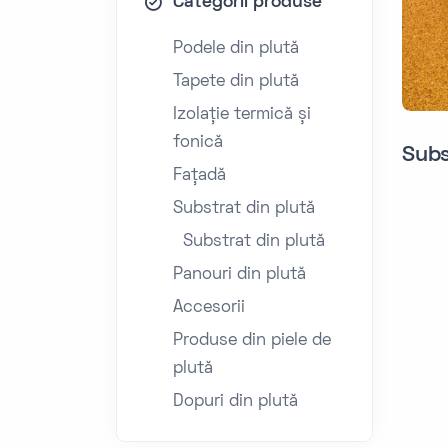
Categorii produse
Podele din plută
Tapete din plută
Izolație termică și
fonică
Subs
Fațadă
Substrat din plută
Substrat din plută
Panouri din plută
Accesorii
Produse din piele de
plută
Dopuri din plută