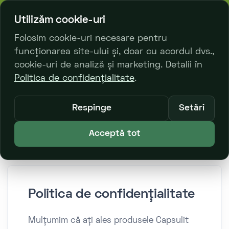
bl. Decebal 23/2
068 329 333
Utilizăm cookie-uri
Folosim cookie-uri necesare pentru
funcționarea site-ului și, doar cu acordul dvs.,
0
cookie-uri de analiză și marketing. Detalii în
Politica de confidențialitate
.
Principală
Politica de confidențialitate
Respinge
Setări
Acceptă tot
Politica de confidențialitate
Mulțumim că ați ales produsele Capsulit