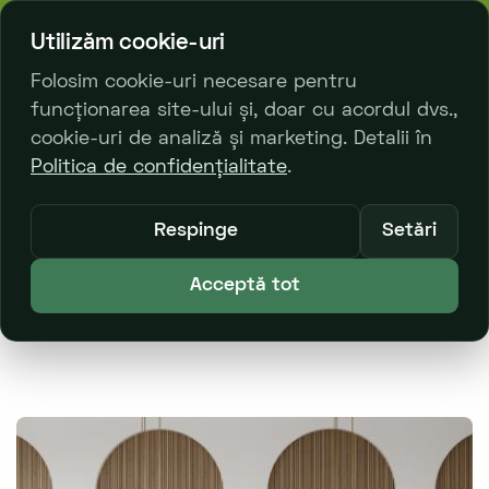
bl. Decebal 23/2
068 329 333
Utilizăm cookie-uri
Folosim cookie-uri necesare pentru
funcționarea site-ului și, doar cu acordul dvs.,
0
cookie-uri de analiză și marketing. Detalii în
Politica de confidențialitate
.
Principală
Catalog Produse
Podele din plută
Respinge
Setări
Podele în lacăt
Acceptă tot
Dakota Oak Sand Wise Wood (la comandă)