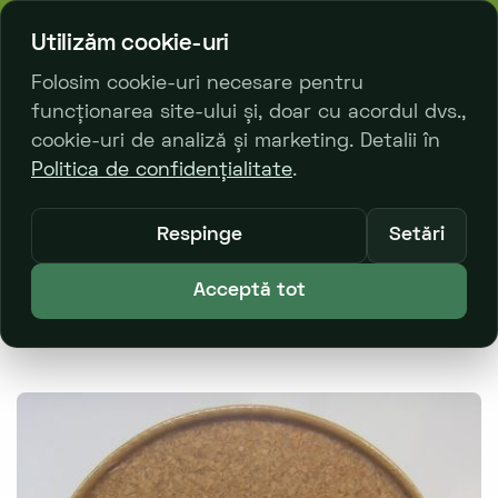
bl. Decebal 23/2
068 329 333
Utilizăm cookie-uri
Folosim cookie-uri necesare pentru
funcționarea site-ului și, doar cu acordul dvs.,
0
cookie-uri de analiză și marketing. Detalii în
Politica de confidențialitate
.
Principală
Catalog Produse
Accesorii
Respinge
Setări
Accesorii pentru bucătărie
Tavă rotundă
Acceptă tot