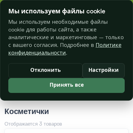
bl. Decebal 23/2
068 329 333
Мы используем файлы cookie
Мы используем необходимые файлы
cookie для работы сайта, а также
0
аналитические и маркетинговые — только
с вашего согласия. Подробнее в
Политике
конфиденциальности
.
Главная
Каталог товаров
Изделия из натуральной пробковой кожи
Отклонить
Настройки
Косметички
Принять все
Косметички
Отображается 3 товаров